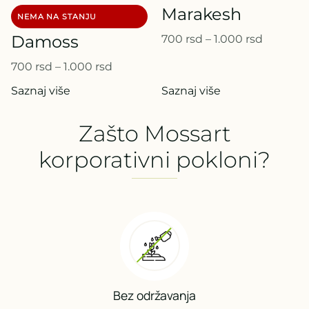
Marakesh
Damoss
700
rsd
–
1.000
rsd
700
rsd
–
1.000
rsd
Saznaj više
Saznaj više
Zašto Mossart
korporativni pokloni?
Bez održavanja