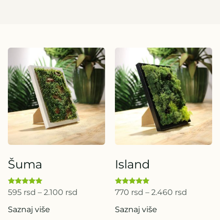
Šuma
Island
Ocenjeno
Ocenjeno
595
rsd
–
2.100
rsd
770
rsd
–
2.460
rsd
sa
sa
5.00
5.00
Saznaj više
Saznaj više
od 5
od 5