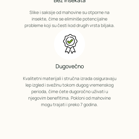
Bez insekata
Slike i saksije od mahovine su otporne na
insekte, čime se eliminiše potencijalne
probleme koji su česti kod drugih vrsta biljaka.
Dugovečno
Kvalitetni materijali i stručna izrada osiguravaju
lep izgled i svežinu tokom dugog vremenskog
perioda, čime ćete dugoročno uživati u
njegovim benefitima. Pokloni od mahovine
mogu trajati i preko 7 godina.