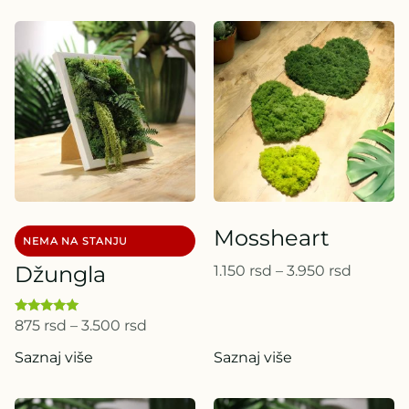
Mossheart
Džungla
1.150
rsd
–
3.950
rsd
Ocenjeno
875
rsd
–
3.500
rsd
sa
5.00
Saznaj više
Saznaj više
od 5