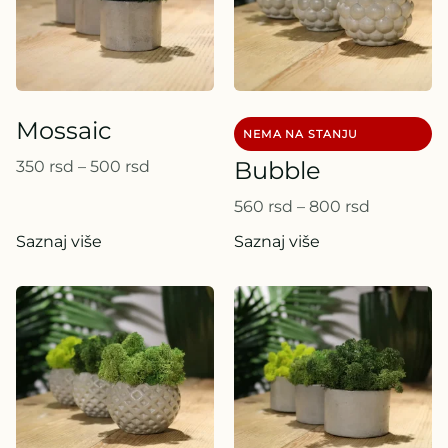
Mossaic
Bubble
350
rsd
–
500
rsd
560
rsd
–
800
rsd
Saznaj više
Saznaj više