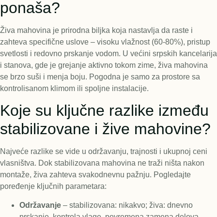
ponaša?
Živa mahovina je prirodna biljka koja nastavlja da raste i
zahteva specifične uslove – visoku vlažnost (60-80%), pristup
svetlosti i redovno prskanje vodom. U većini srpskih kancelarija
i stanova, gde je grejanje aktivno tokom zime, živa mahovina
se brzo suši i menja boju. Pogodna je samo za prostore sa
kontrolisanom klimom ili spoljne instalacije.
Koje su ključne razlike između
stabilizovane i žive mahovine?
Najveće razlike se vide u održavanju, trajnosti i ukupnoj ceni
vlasništva. Dok stabilizovana mahovina ne traži ništa nakon
montaže, živa zahteva svakodnevnu pažnju. Pogledajte
poređenje ključnih parametara:
Održavanje
– stabilizovana: nikakvo; živa: dnevno
prskanje, kontrola vlage, povremena zamena delova