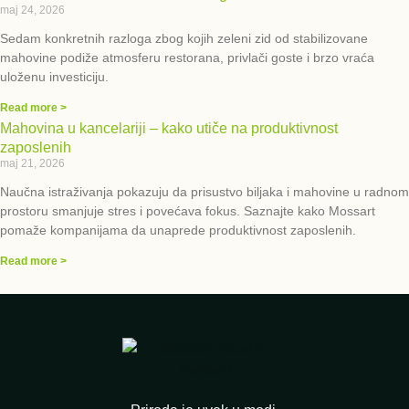
maj 24, 2026
Sedam konkretnih razloga zbog kojih zeleni zid od stabilizovane
mahovine podiže atmosferu restorana, privlači goste i brzo vraća
uloženu investiciju.
Read more >
Mahovina u kancelariji – kako utiče na produktivnost
zaposlenih
maj 21, 2026
Naučna istraživanja pokazuju da prisustvo biljaka i mahovine u radnom
prostoru smanjuje stres i povećava fokus. Saznajte kako Mossart
pomaže kompanijama da unaprede produktivnost zaposlenih.
Read more >