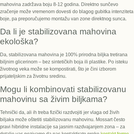
mahovina zadržava boju 8-12 godina. Direktno sunčevo
zračenje može vremenom dovesti do blagog gubitka intenziteta
boje, pa preporučujemo montažu van zone direktnog sunca.
Da li je stabilizovana mahovina
ekološka?
Da, stabilizovana mahovina je 100% prirodna biljka tretirana
biljnim glicerinom – bez sintetičkih boja ili plastike. Po isteku
životnog veka može se kompostirati, što je čini izborom
prijateljskim za životnu sredinu.
Mogu li kombinovati stabilizovanu
mahovinu sa živim biljkama?
Tehnički da, ali ih treba fizički razdvojiti jer vlaga od živih
biljaka može oštetiti stabilizovanu mahovinu. Mossart često
pravi hibridne instalacije sa jasnim razdvajanjem zona – za
detalje vas pozivamo da nas kontaktirate preko
kontakt forme
.