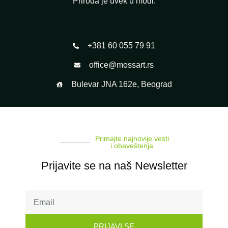
Priroda je uvek u modi.
+381 60 055 79 91
office@mossart.rs
Bulevar JNA 162e, Beograd
Primajte najnovije vesti
i obaveštenja
Prijavite se na naš Newsletter
PRIJAVI SE