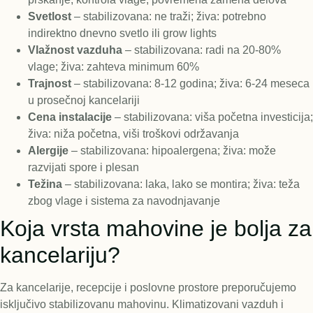
Svetlost
– stabilizovana: ne traži; živa: potrebno
indirektno dnevno svetlo ili grow lights
Vlažnost vazduha
– stabilizovana: radi na 20-80%
vlage; živa: zahteva minimum 60%
Trajnost
– stabilizovana: 8-12 godina; živa: 6-24 meseca
u prosečnoj kancelariji
Cena instalacije
– stabilizovana: viša početna investicija;
živa: niža početna, viši troškovi održavanja
Alergije
– stabilizovana: hipoalergena; živa: može
razvijati spore i plesan
Težina
– stabilizovana: laka, lako se montira; živa: teža
zbog vlage i sistema za navodnjavanje
Koja vrsta mahovine je bolja za
kancelariju?
Za kancelarije, recepcije i poslovne prostore preporučujemo
isključivo stabilizovanu mahovinu. Klimatizovani vazduh i