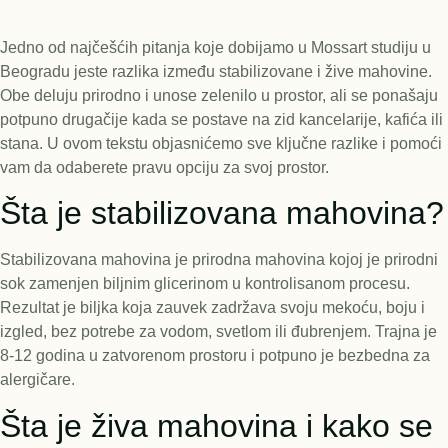
Jedno od najčešćih pitanja koje dobijamo u Mossart studiju u
Beogradu jeste razlika između stabilizovane i žive mahovine.
Obe deluju prirodno i unose zelenilo u prostor, ali se ponašaju
potpuno drugačije kada se postave na zid kancelarije, kafića ili
stana. U ovom tekstu objasnićemo sve ključne razlike i pomoći
vam da odaberete pravu opciju za svoj prostor.
Šta je stabilizovana mahovina?
Stabilizovana mahovina je prirodna mahovina kojoj je prirodni
sok zamenjen biljnim glicerinom u kontrolisanom procesu.
Rezultat je biljka koja zauvek zadržava svoju mekoću, boju i
izgled, bez potrebe za vodom, svetlom ili đubrenjem. Trajna je
8-12 godina u zatvorenom prostoru i potpuno je bezbedna za
alergičare.
Šta je živa mahovina i kako se