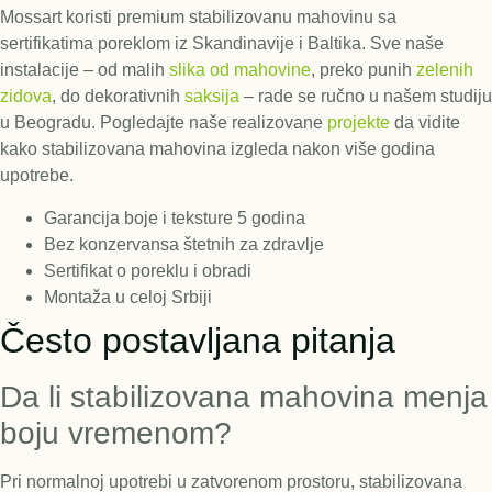
Mossart koristi premium stabilizovanu mahovinu sa
sertifikatima poreklom iz Skandinavije i Baltika. Sve naše
instalacije – od malih
slika od mahovine
, preko punih
zelenih
zidova
, do dekorativnih
saksija
– rade se ručno u našem studiju
u Beogradu. Pogledajte naše realizovane
projekte
da vidite
kako stabilizovana mahovina izgleda nakon više godina
upotrebe.
Garancija boje i teksture 5 godina
Bez konzervansa štetnih za zdravlje
Sertifikat o poreklu i obradi
Montaža u celoj Srbiji
Često postavljana pitanja
Da li stabilizovana mahovina menja
boju vremenom?
Pri normalnoj upotrebi u zatvorenom prostoru, stabilizovana