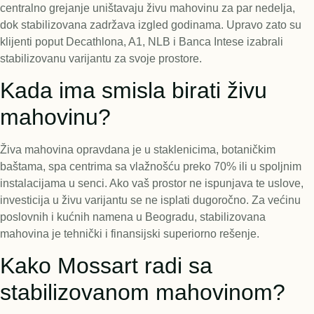
centralno grejanje uništavaju živu mahovinu za par nedelja,
dok stabilizovana zadržava izgled godinama. Upravo zato su
klijenti poput Decathlona, A1, NLB i Banca Intese izabrali
stabilizovanu varijantu za svoje prostore.
Kada ima smisla birati živu
mahovinu?
Živa mahovina opravdana je u staklenicima, botaničkim
baštama, spa centrima sa vlažnošću preko 70% ili u spoljnim
instalacijama u senci. Ako vaš prostor ne ispunjava te uslove,
investicija u živu varijantu se ne isplati dugoročno. Za većinu
poslovnih i kućnih namena u Beogradu, stabilizovana
mahovina je tehnički i finansijski superiorno rešenje.
Kako Mossart radi sa
stabilizovanom mahovinom?