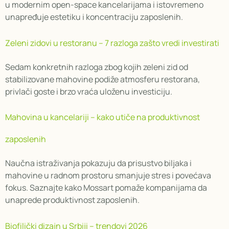
u modernim open-space kancelarijama i istovremeno
unapređuje estetiku i koncentraciju zaposlenih.
Zeleni zidovi u restoranu – 7 razloga zašto vredi investirati
Sedam konkretnih razloga zbog kojih zeleni zid od
stabilizovane mahovine podiže atmosferu restorana,
privlači goste i brzo vraća uloženu investiciju.
Mahovina u kancelariji – kako utiče na produktivnost
zaposlenih
Naučna istraživanja pokazuju da prisustvo biljaka i
mahovine u radnom prostoru smanjuje stres i povećava
fokus. Saznajte kako Mossart pomaže kompanijama da
unaprede produktivnost zaposlenih.
Biofilički dizajn u Srbiji – trendovi 2026