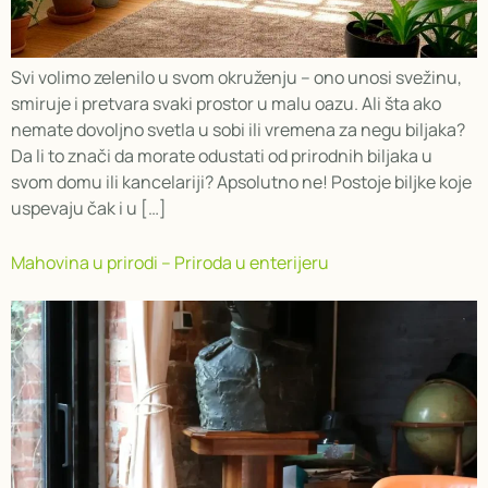
Svi volimo zelenilo u svom okruženju – ono unosi svežinu,
smiruje i pretvara svaki prostor u malu oazu. Ali šta ako
nemate dovoljno svetla u sobi ili vremena za negu biljaka?
Da li to znači da morate odustati od prirodnih biljaka u
svom domu ili kancelariji? Apsolutno ne! Postoje biljke koje
uspevaju čak i u […]
Mahovina u prirodi – Priroda u enterijeru