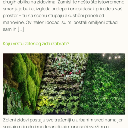
drugih oblika na zidovima. Zamislite nešto što istovremeno
smanjuje buku, izgleda prelepo i unosi dašak prirode u vaš
prostor – tu na scenu stupaju akustični paneli od
mahovine. Ovi zeleni dodaci su mi postali omiljeni otkad
sam ih […]
Koju vrstu zelenog zida izabrati?
Zeleni zidovi postaju sve traženiji u urbanim sredinama jer
spajaju prirodu i moderan dizajn, unoseći svežinu u