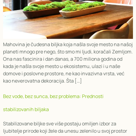
Mahovina je čudesna biljka koja našla svoje mesto na našoj
planeti mnogo pre nego, što smo mi ljudi, koračali Zemljom.
Ona nas fascinira i dan danas, a 700 miliona godina od
kada je našla svoje mesto u ekosistemu, ulazi i u naše
domove i poslovne prostore, ne kao invazivna vrsta, već
kao neverovatna dekoracija. Šta […]
Bez vode, bez sunca, bez problema: Prednosti
stabilizovanih biljaka
Stabilizovane biljke sve više postaju omiljen izbor za
ljubitelje prirode koji žele da unesu zelenilo u svoj prostor