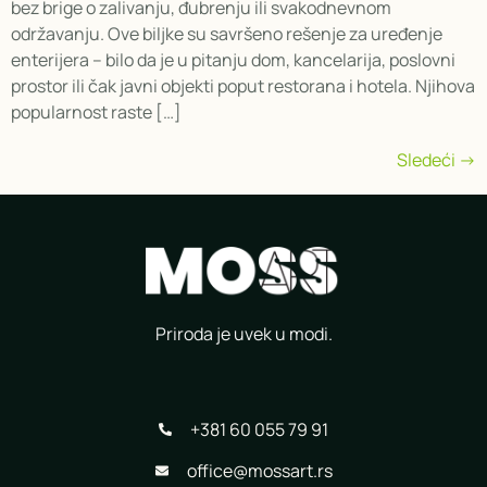
bez brige o zalivanju, đubrenju ili svakodnevnom
održavanju. Ove biljke su savršeno rešenje za uređenje
enterijera – bilo da je u pitanju dom, kancelarija, poslovni
prostor ili čak javni objekti poput restorana i hotela. Njihova
popularnost raste […]
Sledeći
→
Priroda je uvek u modi.
+381 60 055 79 91
office@mossart.rs