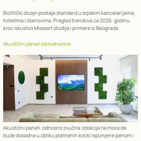
Biofilički dizajn postaje standard u srpskim kancelarijama,
hotelima i stanovima. Pregled trendova za 2026. godinu
kroz iskustvo Mossart studija i primere iz Beograda.
Akustični paneli od mahovine
Akustični paneli, odnosno zvučna izolacija ne mora da
bude dosadna u obliku platnenih kocki ispunjene penom i