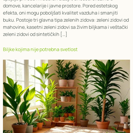
domove, kancelarije i javne prostore. Pored estetskog
efekta, oni mogu poboljšati kvalitet vazduha i smanjiti
buku. Postoje tri glavna tipa zelenih zidova: zeleni zidovi od
mahovine, kasetni zeleni zidovi sa živim biljkama i veštački
zeleni zidovi od sintetičkih […]
Biljke kojima nije potrebna svetlost