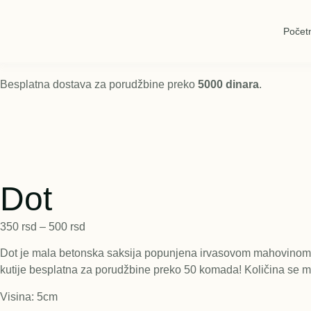
Počet
Besplatna dostava za porudžbine preko
5000 dinara
.
Dot
350
rsd
–
500
rsd
Dot je mala betonska saksija popunjena irvasovom mahovinom u j
kutije besplatna za porudžbine preko 50 komada! Količina se 
Visina: 5cm