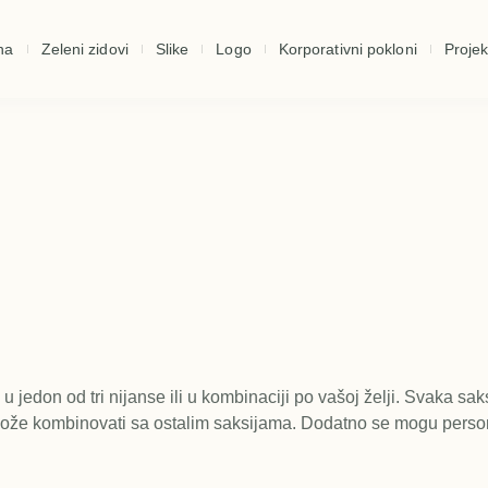
na
Zeleni zidovi
Slike
Logo
Korporativni pokloni
Projek
edon od tri nijanse ili u kombinaciji po vašoj želji. Svaka sak
može kombinovati sa ostalim saksijama. Dodatno se mogu person