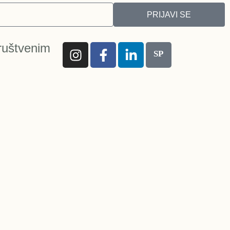
PRIJAVI SE
ruštvenim
SP