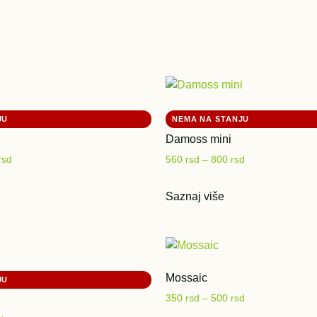
Damoss mini
rsd
560
rsd
–
800
rsd
Saznaj više
Mossaic
350
rsd
–
500
rsd