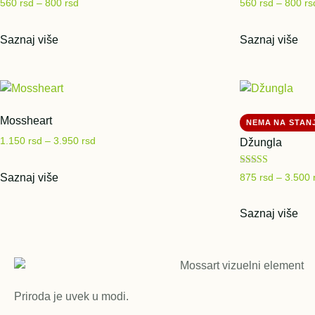
560
rsd
–
800
rsd
560
rsd
–
800
rs
Saznaj više
Saznaj više
Mossheart
1.150
rsd
–
3.950
rsd
Džungla
Ocenjeno sa
Saznaj više
875
rsd
–
3.500
5.00
od 5
Saznaj više
Priroda je uvek u modi.