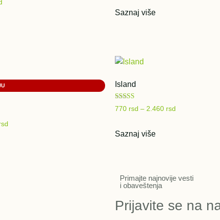
d
Saznaj više
Island
Ocenjeno sa
770
rsd
–
2.460
rsd
5.00
od 5
rsd
Saznaj više
Primajte najnovije vesti
i obaveštenja
Prijavite se na n