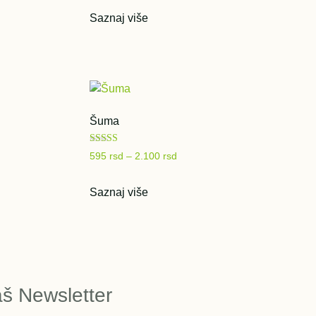
Saznaj više
Šuma
Ocenjeno sa
595
rsd
–
2.100
rsd
5.00
od 5
Saznaj više
aš Newsletter