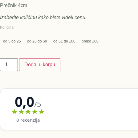
Prečnik 4cm
Izaberite količinu kako biste videli cenu.
Količina
od 5 do 25
od 26 do 50
od 51 do 100
preko 100
Dodaj u korpu
0,0
/5
0 recenzija