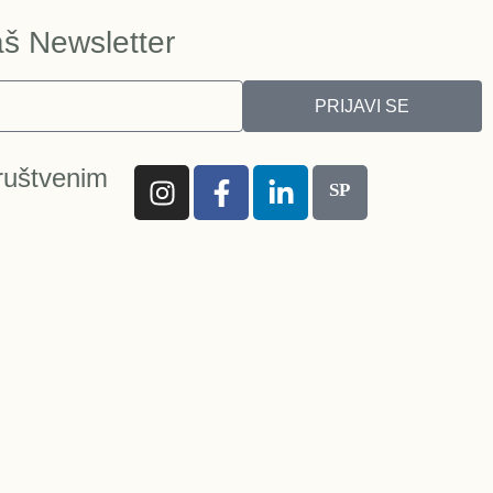
aš Newsletter
PRIJAVI SE
ruštvenim
SP