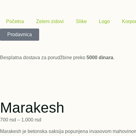
Početna
Zeleni zidovi
Slike
Logo
Korpor
Prodavnica
Besplatna dostava za porudžbine preko
5000 dinara
.
Marakesh
700
rsd
–
1.000
rsd
Marakesh je betonska saksija popunjena irvasovom mahovinom u j