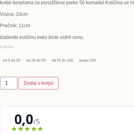
kutije besplatna za porudžbine preko 50 komada! Količina se 
Visina: 10cm
Prečnik: 11cm
Izaberite količinu kako biste videli cenu.
Količina
od 5 do 25
od 26 do 50
od 51 do 100
preko 100
Dodaj u korpu
0,0
/5