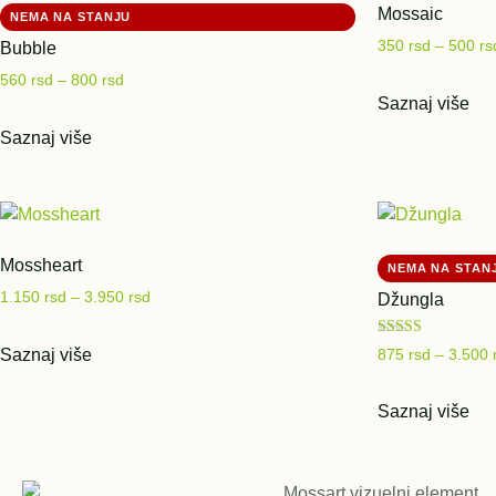
Mossaic
350
rsd
–
500
rs
Bubble
560
rsd
–
800
rsd
Saznaj više
Saznaj više
Mossheart
1.150
rsd
–
3.950
rsd
Džungla
Ocenjeno sa
Saznaj više
875
rsd
–
3.500
5.00
od 5
Saznaj više