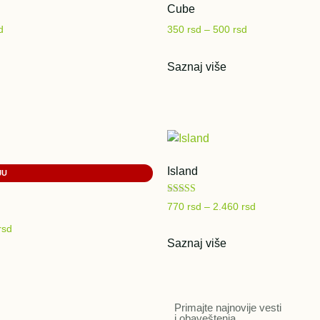
Cube
d
350
rsd
–
500
rsd
Saznaj više
Island
Ocenjeno sa
770
rsd
–
2.460
rsd
5.00
od 5
rsd
Saznaj više
Primajte najnovije vesti
i obaveštenja