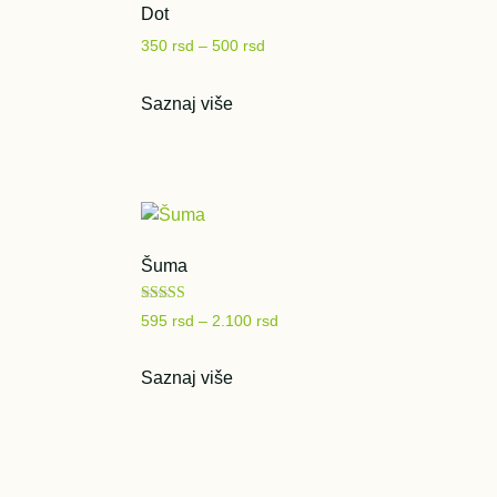
Dot
350
rsd
–
500
rsd
Saznaj više
Šuma
Ocenjeno sa
595
rsd
–
2.100
rsd
5.00
od 5
Saznaj više