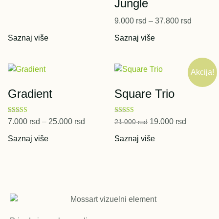
Jungle
9.000
rsd
–
37.800
rsd
Saznaj više
Saznaj više
Akcija!
Gradient
Square Trio
Ocenjeno sa
Ocenjeno sa
7.000
rsd
–
25.000
rsd
19.000
rsd
21.000
rsd
5.00
5.00
od 5
od 5
Saznaj više
Saznaj više