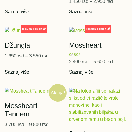
Ocenjeno sa
1.450
rsd
–
2.950
rsd
5.00
od 5
Saznaj više
Saznaj više
Džungla
Mossheart
1.650
rsd
–
3.550
rsd
Ocenjeno sa
2.400
rsd
–
5.600
rsd
5.00
od 5
Saznaj više
Saznaj više
Akcija!
Mossheart
Tandem
3.700
rsd
–
9.800
rsd