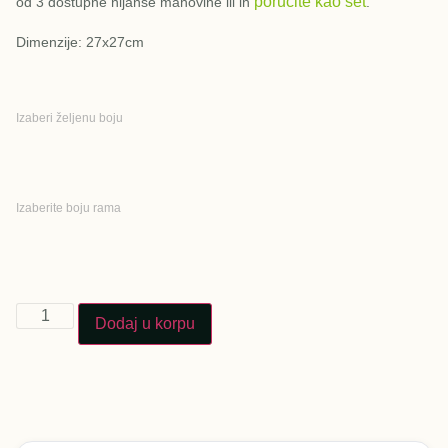
poručite kao set
od 3 dostupne nijanse mahovine ili ih
.
Dimenzije: 27x27cm
Izaberi željenu boju
Izaberite boju rama
Dodaj u korpu