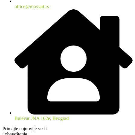
office@mossart.rs
Bulevar JNA 162e, Beograd
Primajte najnovije vesti
i obaveštenja