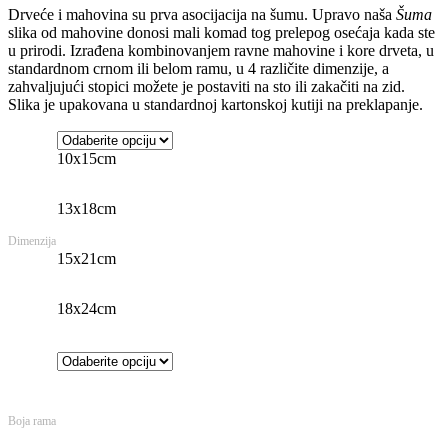
Drveće i mahovina su prva asocijacija na šumu. Upravo naša
Šuma
slika od mahovine donosi mali komad tog prelepog osećaja kada ste
u prirodi. Izrađena kombinovanjem ravne mahovine i kore drveta, u
standardnom crnom ili belom ramu, u 4 različite dimenzije, a
zahvaljujući stopici možete je postaviti na sto ili zakačiti na zid.
Slika je upakovana u standardnoj kartonskoj kutiji na preklapanje.
10x15cm
13x18cm
Dimenzija
15x21cm
18x24cm
Boja rama