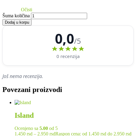
Očisti
Šuma količina
Dodaj u korpu
0,0
/5
0 recenzija
Još nema recenzija.
Povezani proizvodi
Island
Ocenjeno sa
5.00
od 5
1.450
rsd
–
2.950
rsd
Raspon cena: od 1.450 rsd do 2.950 rsd